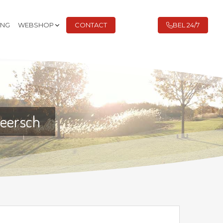
ING
WEBSHOP
CONTACT
BEL 24/7
meersch