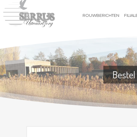
233497
ROUWBERICHTEN
FILIAL
ROUWBERICHTEN
FILIALEN
BIJ OVERLIJDEN
UITVAARTVERZEKERING
VOORAFREGELING
Bestel
WEBSHOP
CONTACT