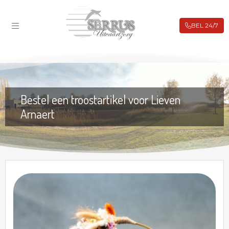
233497
BEL 24/7
ROUWBERICHTEN
FILIALEN
BIJ OVERLIJDEN
UITVAARTVERZEKERING
Bestel een troostartikel voor Lieven
VOORAFREGELING
Arnaert
WEBSHOP
CONTACT