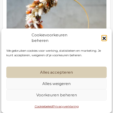
Cookievoorkeuren
beheren
We gebruiken cookies voor werking, statistieken en marketing. Je
kunt accepteren, weigeren of je voorkeuren beheren.
Alles accepteren
Flowerhoop
Alles weigeren
056 42 30 28
€ 69
Bestellen
Voorkeuren beheren
info@serrusnv.be
Cookiebeleid
Privacyverklaring