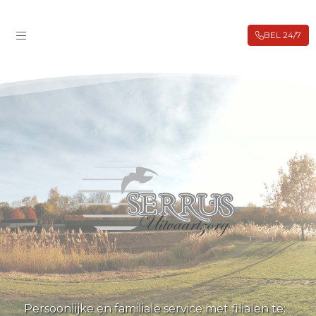
BEL 24/7
ROUWBERICHTEN
FILIALEN
BIJ OVERLIJDEN
UITVAARTVERZEKERING
VOORAFREGELING
WEBSHOP
CONTACT
Persoonlijke en familiale service met filialen te: