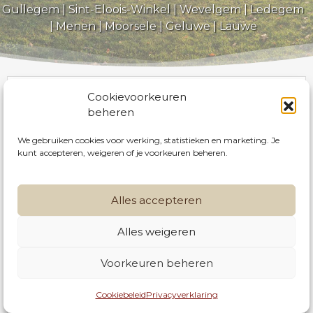
Gullegem | Sint-Eloois-Winkel | Wevelgem | Ledegem
| Menen | Moorsele | Geluwe | Lauwe
Zij die ons recent verlaten hebben
Cookievoorkeuren
beheren
We gebruiken cookies voor werking, statistieken en marketing. Je
kunt accepteren, weigeren of je voorkeuren beheren.
Alles accepteren
Alles weigeren
056 42 30 28
Voorkeuren beheren
info@serrusnv.be
Marie-Henriette
Melanie
Deltour
Cookiebeleid
Privacyverklaring
Vandevyvere