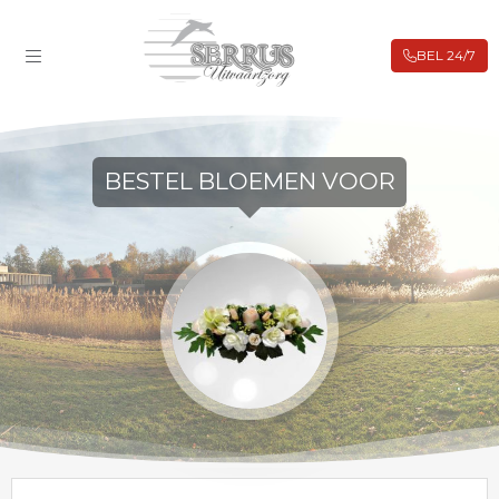
BEL 24/7
ROUWBERICHTEN
FILIALEN
BIJ OVERLIJDEN
BESTEL BLOEMEN VOOR
UITVAARTVERZEKERING
VOORAFREGELING
WEBSHOP
CONTACT