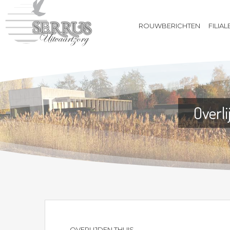
ROUWBERICHTEN
FILIAL
ROUWBERICHTEN
FILIALEN
BIJ OVERLIJDEN
UITVAARTVERZEKERING
VOORAFREGELING
Overl
WEBSHOP
CONTACT
OVERLIJDEN THUIS