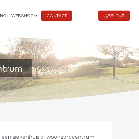
ING
WEBSHOP
CONTACT
BEL 24/7
entrum
in een ziekenhuis of woonzorgcentrum