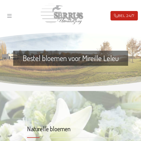
BEL 24/7
ROUWBERICHTEN
FILIALEN
BIJ OVERLIJDEN
UITVAARTVERZEKERING
Bestel bloemen voor Mireille Leleu
VOORAFREGELING
WEBSHOP
CONTACT
Naturelle bloemen