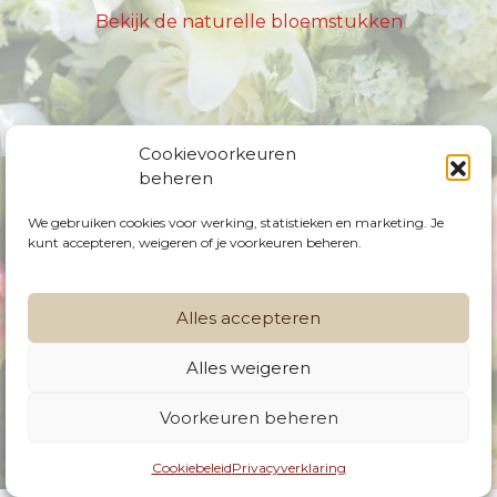
Bekijk de naturelle bloemstukken
Cookievoorkeuren
beheren
We gebruiken cookies voor werking, statistieken en marketing. Je
kunt accepteren, weigeren of je voorkeuren beheren.
Zijden bloemen
Alles accepteren
Bekijk de zijden bloemstukken
Alles weigeren
056 42 30 28
Voorkeuren beheren
info@serrusnv.be
Cookiebeleid
Privacyverklaring