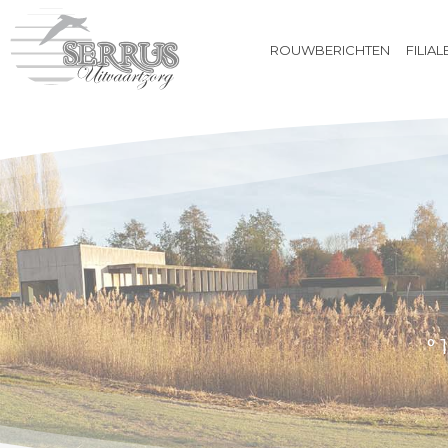
ROUWBERICHTEN
FILIAL
ROUWBERICHTEN
FILIALEN
BIJ OVERLIJDEN
UITVAARTVERZEKERING
VOORAFREGELING
WEBSHOP
CONTACT
° 