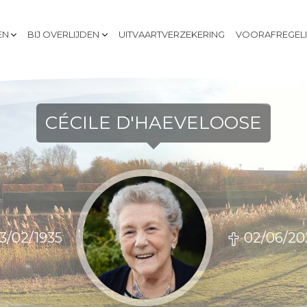
EN
BIJ OVERLIJDEN
UITVAARTVERZEKERING
VOORAFREGEL
CÉCILE D'HAEVELOOSE
13/02/1935
02/06/20