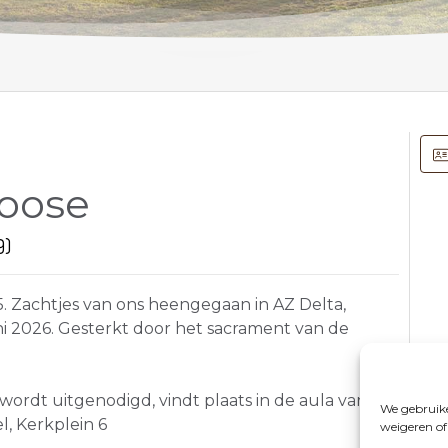
loose
9)
5. Zachtjes van ons heengegaan in AZ Delta,
 2026. Gesterkt door het sacrament van de
 wordt uitgenodigd, vindt plaats in de aula van
We gebruike
l, Kerkplein 6
weigeren of