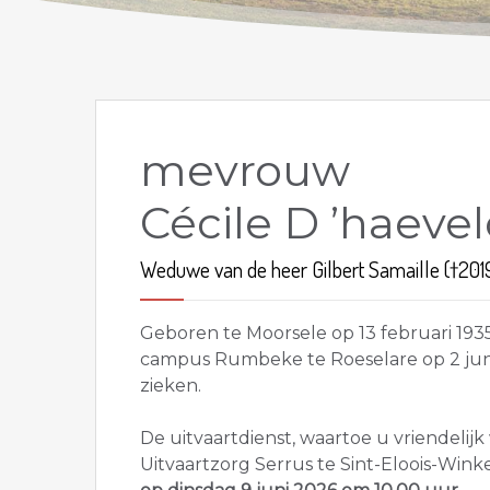
mevrouw
Cécile D ’haeve
Weduwe van de heer Gilbert Samaille (†201
Geboren te Moorsele op 13 februari 193
campus Rumbeke te Roeselare op 2 juni
zieken.
De uitvaartdienst, waartoe u vriendelijk
Uitvaartzorg Serrus te Sint-Eloois-Winke