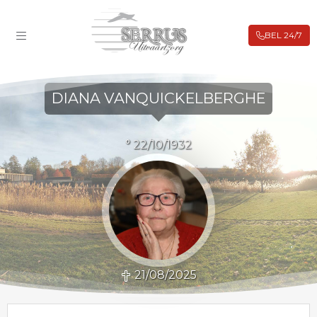
BEL 24/7
ROUWBERICHTEN
FILIALEN
DIANA VANQUICKELBERGHE
BIJ OVERLIJDEN
UITVAARTVERZEKERING
° 22/10/1932
VOORAFREGELING
WEBSHOP
CONTACT
21/08/2025