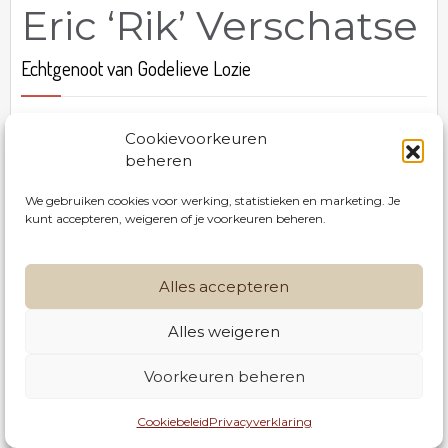
Eric ‘Rik’ Verschatse
Echtgenoot van Godelieve Lozie
Geboren te Kortrijk op 16 mei 1941. Omringd door
Cookievoorkeuren
zijn geliefden is hij heengegaan te Menen op 26
beheren
mei 2026. Gesterkt door het sacrament van de
zieken.
We gebruiken cookies voor werking, statistieken en marketing. Je
kunt accepteren, weigeren of je voorkeuren beheren.
De uitvaartdienst, waartoe u vriendelijk wordt
uitgenodigd, vindt plaats in de Sint-Vedastuskerk
Alles accepteren
te Menen, Rijselstraat
op maandag 1 juni 2026 om 10.00 uur.
Alles weigeren
056 42 30 28
Voorkeuren beheren
info@serrusnv.be
Rouwbrief
Condoleren
Cookiebeleid
Privacyverklaring