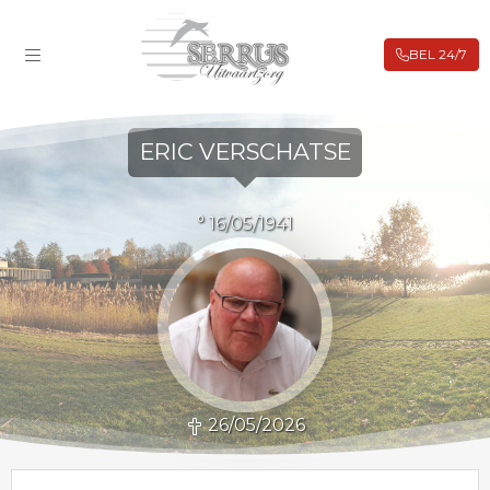
BEL 24/7
ROUWBERICHTEN
FILIALEN
ERIC VERSCHATSE
BIJ OVERLIJDEN
UITVAARTVERZEKERING
° 16/05/1941
VOORAFREGELING
WEBSHOP
CONTACT
26/05/2026