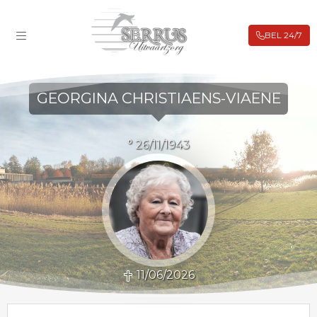
BEL 24/7
ROUWBERICHTEN
FILIALEN
GEORGINA CHRISTIAENS-VIAENE
BIJ OVERLIJDEN
UITVAARTVERZEKERING
° 26/11/1943
VOORAFREGELING
WEBSHOP
CONTACT
11/06/2026