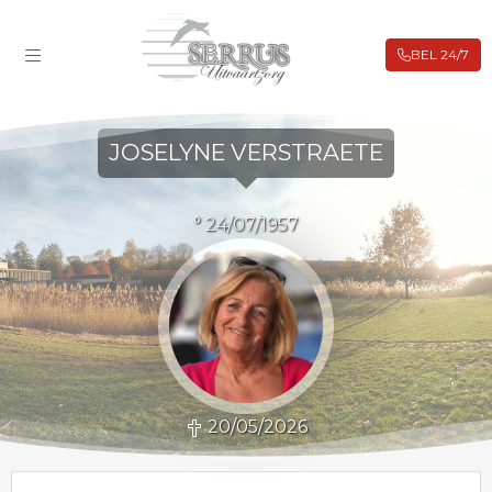
BEL 24/7
ROUWBERICHTEN
FILIALEN
JOSELYNE VERSTRAETE
BIJ OVERLIJDEN
UITVAARTVERZEKERING
° 24/07/1957
VOORAFREGELING
WEBSHOP
CONTACT
20/05/2026