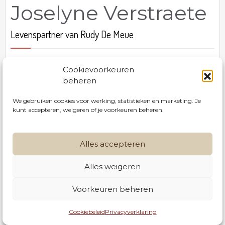
Joselyne Verstraete
Levenspartner van Rudy De Meue
Geboren te Poperinge op 24 juli 1957. Zachtjes
Cookievoorkeuren
thuis van ons heengegaan te Blankenberge op 20
beheren
mei 2026.
We gebruiken cookies voor werking, statistieken en marketing. Je
kunt accepteren, weigeren of je voorkeuren beheren.
De uitvaartdienst, waartoe u vriendelijk wordt
uitgenodigd, vindt plaats in de aula van
Uitvaartzorg Serrus te Gullegem, Driemasten 44
Alles accepteren
op woensdag 27 mei 2026 om 10.00 uur.
Alles weigeren
056 42 30 28
Rouwbrief
Voorkeuren beheren
info@serrusnv.be
Condoleren
Cookiebeleid
Privacyverklaring