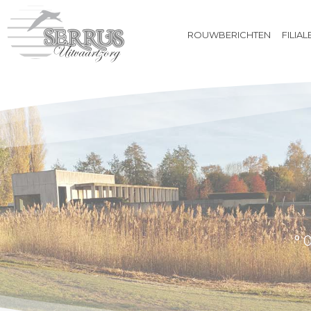
ROUWBERICHTEN
FILIAL
ROUWBERICHTEN
FILIALEN
BIJ OVERLIJDEN
UITVAARTVERZEKERING
VOORAFREGELING
WEBSHOP
CONTACT
° 