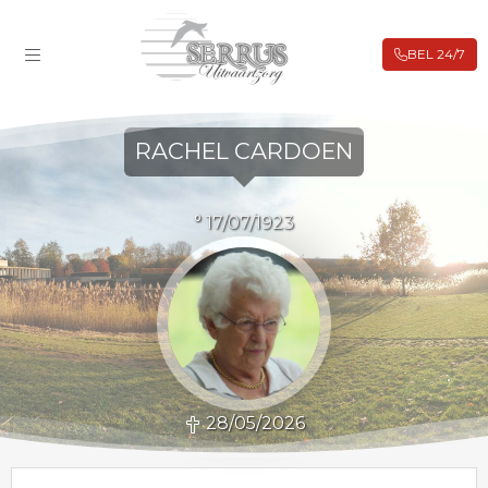
BEL 24/7
ROUWBERICHTEN
FILIALEN
RACHEL CARDOEN
BIJ OVERLIJDEN
UITVAARTVERZEKERING
° 17/07/1923
VOORAFREGELING
WEBSHOP
CONTACT
28/05/2026