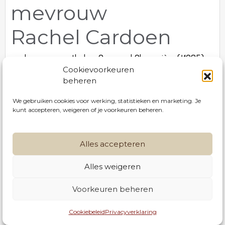
mevrouw
Rachel Cardoen
weduwe van apotheker Geeraard Ghesquière (†1985)
Cookievoorkeuren
beheren
Geboren te Moorslede (Slyps) op 17 juli 1923.
Zachtjes van ons heengegaan te Ledegem op 28
We gebruiken cookies voor werking, statistieken en marketing. Je
kunt accepteren, weigeren of je voorkeuren beheren.
mei 2026.
De uitvaartdienst zal plaatsvinden in beperkte
Alles accepteren
kring.
Alles weigeren
056 42 30 28
Rouwbrief
Voorkeuren beheren
info@serrusnv.be
Condoleren
Cookiebeleid
Privacyverklaring