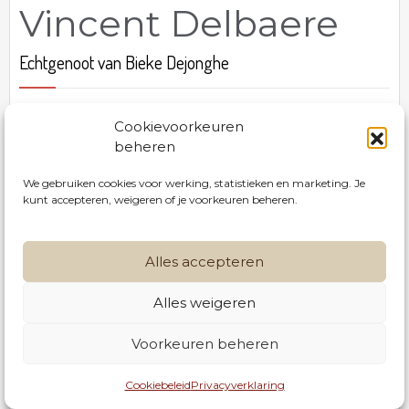
Vincent Delbaere
Echtgenoot van Bieke Dejonghe
Geboren te Kortrijk op 16 december 1969.
Cookievoorkeuren
Omgeven door de liefde van zijn gezin, ingeslapen
beheren
te Roeselare in AZ Delta campus Rumbeke op 13
mei 2026.
We gebruiken cookies voor werking, statistieken en marketing. Je
kunt accepteren, weigeren of je voorkeuren beheren.
Lid van VHR
Alles accepteren
De uitvaartdienst, waartoe u vriendelijk wordt
uitgenodigd, vindt plaats in de aula van
Alles weigeren
056 42 30 28
Uitvaartzorg Serrus te Gullegem Driemasten 44
op zaterdag 23 mei 2026 om 11.30 uur.
Voorkeuren beheren
info@serrusnv.be
Cookiebeleid
Privacyverklaring
Rouwbrief