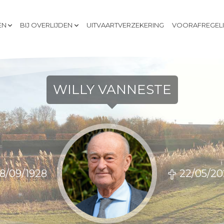
EN
BIJ OVERLIJDEN
UITVAARTVERZEKERING
VOORAFREGEL
WILLY VANNESTE
18/09/1928
22/05/20