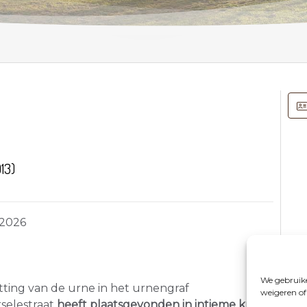
13)
-2026
We gebruike
tting van de urne in het urnengraf
weigeren of
selestraat
heeft plaatsgevonden in intieme kring.