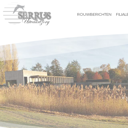
ROUWBERICHTEN
FILIAL
ROUWBERICHTEN
FILIALEN
BIJ OVERLIJDEN
UITVAARTVERZEKERING
VOORAFREGELING
WEBSHOP
CONTACT
° 